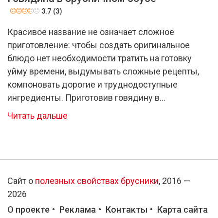
3.7 (3)
Красивое название не означает сложное
приготовление: чтобы создать оригинальное
блюдо нет необходимости тратить на готовку
уйму времени, выдумывать сложные рецепты,
компоновать дорогие и труднодоступные
ингредиенты. Приготовив говядину в
брусничном соусе можно быть уверенным в
Читать дальше
беспроигрышном результате, мясо получается
сочным, интересным в своих вкусовых
сочетаниях, подойдет к гарнирам и напиткам, а
также найдет почетное место на праздничном
столе.
Сайт о
полезных свойствах брусники
, 2016 —
2026
О проекте
Реклама
Контакты
Карта сайта