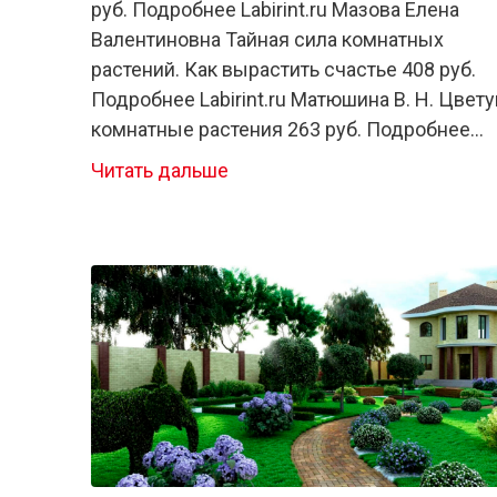
руб. Подробнее Labirint.ru Мазова Елена
Валентиновна Тайная сила комнатных
растений. Как вырастить счастье 408 руб.
Подробнее Labirint.ru Матюшина В. Н. Цвет
комнатные растения 263 руб. Подробнее
Labirint.ru Сергеева Эллина Как правильно
Читать дальше
выбрать комнатные растения:
Биоэнергетическая... 33 руб. Подробнее
Printio.ru Printio Маска лицевая Комнатные
цветы 490 руб. Подробнее Printio.ru Printio
Блокнот Комнатные […]