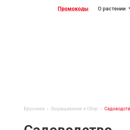
Промокоды
О растении
Брусника
›
Выращивание и Сбор
›
Садоводст