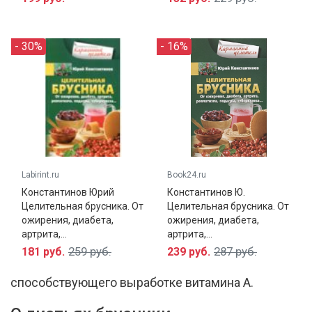
- 30%
- 16%
Брусника в декретный период совершенно
Labirint.ru
Book24.ru
безопасна, это кладезь витаминов, минералов,
Константинов Юрий
Константинов Ю.
макро и микроэлементов. В ней много частиц
Целительная брусника. От
Целительная брусника. От
ожирения, диабета,
ожирения, диабета,
кальция, фосфора, железа, марганца. Эта ягода
артрита,...
артрита,...
является прекрасным антиоксидантом, так как
259 руб.
287 руб.
181 руб.
239 руб.
содержит в себе множество бета-каротина,
способствующего выработке витамина А.