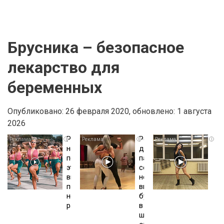
Брусника – безопасное
лекарство для
беременных
Опубликовано: 26 февраля 2020,
обновлено: 1 августа
2026
Ржу
Ролик
Ро
i
i
i
не
длится
из
переставая,
пару
Омс
это
секунд,
вы
видео
но
буд
пересмотришь
вы
см
не
будете
до
раз
в
шоке