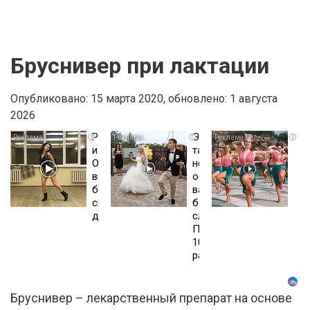
Бруснивер при лактации
Опубликовано: 15 марта 2020,
обновлено: 1 августа
2026
Ролик
Этот
Рж
i
i
i
из
танец
не
Омска:
невесты
пер
вы
оставит
это
будете
вас
ви
смеяться
без
пе
долго
слов!
не
Пересмотрела
раз
10
раз
Бруснивер – лекарственный препарат на основе