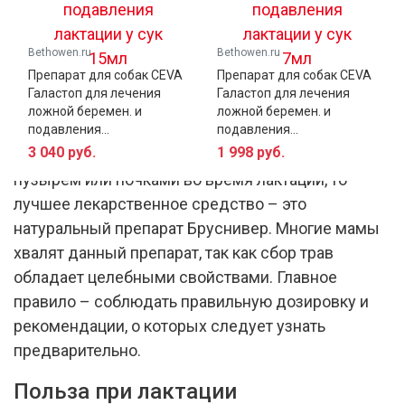
Bethowen.ru
Bethowen.ru
Препарат для собак CEVA
Препарат для собак CEVA
В такой тяжелый период как грудное
Галастоп для лечения
Галастоп для лечения
вскармливание женщине приходится исключать
ложной беремен. и
ложной беремен. и
из своего рациона многие продукты, в том числе
подавления...
подавления...
3 040 руб.
1 998 руб.
и лекарства. Если возникла проблема с мочевым
пузырем или почками во время лактации, то
лучшее лекарственное средство – это
натуральный препарат Бруснивер. Многие мамы
хвалят данный препарат, так как сбор трав
обладает целебными свойствами. Главное
правило – соблюдать правильную дозировку и
рекомендации, о которых следует узнать
предварительно.
Польза при лактации