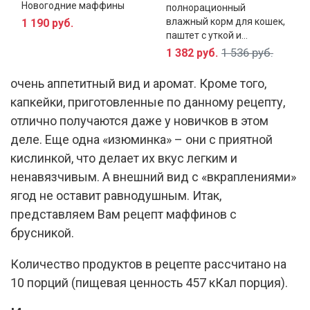
Новогодние маффины
магазине, и любимы домохозяйками за простоту
полнорационный
влажный корм для кошек,
1 190 руб.
и скорость приготовления. Особенностью
паштет с уткой и...
данного рецепта является добавленные в
1 536 руб.
1 382 руб.
маффины ягоды брусники, придающие выпечке
очень аппетитный вид и аромат. Кроме того,
капкейки, приготовленные по данному рецепту,
отлично получаются даже у новичков в этом
деле. Еще одна «изюминка» – они с приятной
кислинкой, что делает их вкус легким и
ненавязчивым. А внешний вид с «вкраплениями»
ягод не оставит равнодушным. Итак,
представляем Вам рецепт маффинов с
брусникой.
Количество продуктов в рецепте рассчитано на
10 порций (пищевая ценность 457 кКал порция).