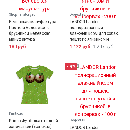
Shop.miratorg.ru
Dogeat.ru
Белевская мануфактура
LANDOR Landor
Пастила Белевская с
полнорационный
брусникой Белевская
влажный корм для собак,
мануфактура
паштет с ягненком и...
1 207 руб.
180 руб.
1 122 руб.
- 9%
Printio.ru
Маффины – популярное лакомство, известное во
Dogeat.ru
Printio Футболка с полной
всем мире. Подаются в кафе, продаются в
запечаткой (женская)
LANDOR Landor