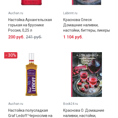
Auchan.ru
Labirint.ru
Настойка Архангельская
Краснова Олеся
горькая на бруснике
Домашние наливки,
Россия, 0,25 л
настойки, биттеры, ликеры
241 руб.
200 руб.
1 104 руб.
- 30%
Auchan.ru
Book24.ru
Настойка на бруснике — вкусный алкогольный
Настойка полусладкая
Краснова О. Домашние
напиток. В нем собраны прекрасный вкус и
Graf Ledoff Чернослив на
наливки, настойки,