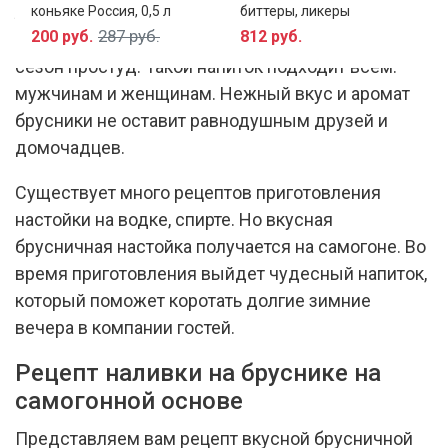
лечебные свойства. Наливка обладает
коньяке Россия, 0,5 л
биттеры, ликеры
287 руб.
200 руб.
812 руб.
бактерицидным действием и незаменима в
сезон простуд. Такой напиток подходит всем:
мужчинам и женщинам. Нежный вкус и аромат
брусники не оставит равнодушным друзей и
домочадцев.
Существует много рецептов приготовления
настойки на водке, спирте. Но вкусная
брусничная настойка получается на самогоне. Во
время приготовления выйдет чудесный напиток,
который поможет коротать долгие зимние
вечера в компании гостей.
Рецепт наливки на бруснике на
самогонной основе
Представляем вам рецепт вкусной брусничной