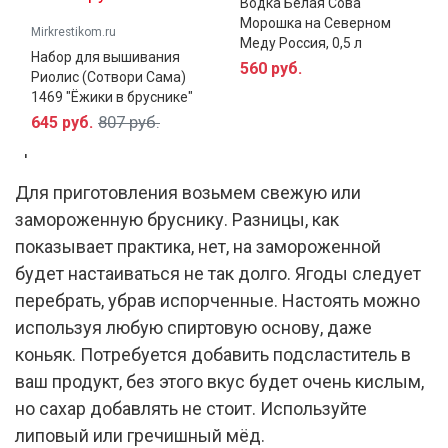
Водка Белая Сова
Брусничная водка — очень вкусный спиртной
Морошка на Северном
Mirkrestikom.ru
напиток, учитывая, что это крепкий алкоголь.
Меду Россия, 0,5 л
Набор для вышивания
Ягоды прекрасно способны перебивать вкус и
560 руб.
Риолис (Сотвори Сама)
запах спирта, благодаря чему водка, настоянная
1469 "Ёжики в бруснике"
на бруснике, пьется легко, сохраняя всю
807 руб.
645 руб.
крепость.
Для приготовления возьмем свежую или
замороженную бруснику. Разницы, как
показывает практика, нет, на замороженной
будет настаиваться не так долго. Ягоды следует
перебрать, убрав испорченные. Настоять можно
используя любую спиртовую основу, даже
коньяк. Потребуется добавить подсластитель в
ваш продукт, без этого вкус будет очень кислым,
но сахар добавлять не стоит. Используйте
липовый или гречишный мёд.