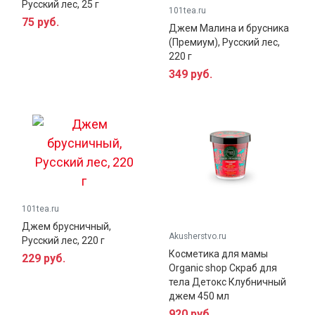
Русский лес, 25 г
101tea.ru
75 руб.
Джем Малина и брусника
(Премиум), Русский лес,
220 г
349 руб.
101tea.ru
Джем брусничный,
Akusherstvo.ru
Русский лес, 220 г
Косметика для мамы
229 руб.
Organic shop Скраб для
тела Детокс Клубничный
Брусника — интереснейшая ягода северных и
джем 450 мл
южных широт. Ягода обращает на себя внимание
920 руб.