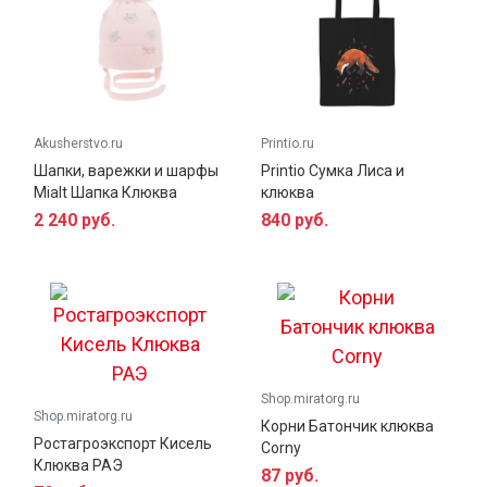
Akusherstvo.ru
Printio.ru
Шапки, варежки и шарфы
Printio Сумка Лиса и
Mialt Шапка Клюква
клюква
2 240 руб.
840 руб.
Shop.miratorg.ru
Shop.miratorg.ru
Корни Батончик клюква
Ростагроэкспорт Кисель
Corny
Клюква РАЭ
87 руб.