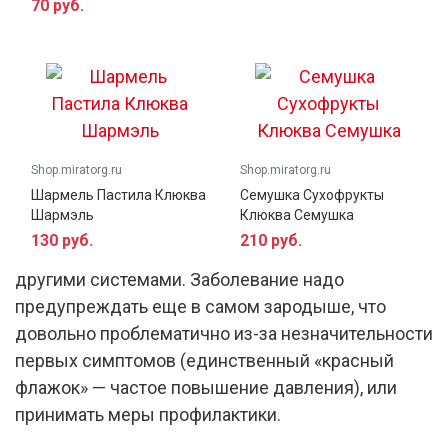
70 руб.
Гипертоническая болезнь (первичная
гипертензия, повышенное артериальное
давление) – это одно из самых частых
заболеваний как среди пожилого населения, так
и среди молодой прослойки общества,
Shop.miratorg.ru
Shop.miratorg.ru
Шармель Пастила Клюква
Семушка Сухофрукты
являющаяся в перспективе причиной инфарктов
Шармэль
Клюква Семушка
и инсультов, атеросклероза, энцефалопатии и еще
130 руб.
210 руб.
многих проблем с сердечно-сосудистой и
другими системами. Заболевание надо
предупреждать еще в самом зародыше, что
довольно проблематично из-за незначительности
первых симптомов (единственный «красный
флажок» — частое повышение давления), или
принимать меры профилактики.