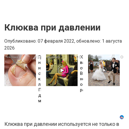
Клюква при давлении
Опубликовано: 07 февраля 2022,
обновлено: 1 августа
2026
Грибок
Королева
Эт
i
i
i
на
вагона
тан
ногтях
отожгла!
не
стирается
Видео
ост
как
не
вас
ластиком!
оставит
бе
Простой
равнодушным
сло
домашний
Пе
метод
10
раз
Клюква при давлении используется не только в