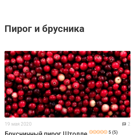
пирог и брусника
19 мая 2020
2
5 (5)
Брусничный пирог Штолле