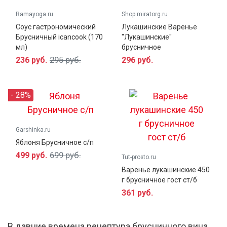
Ramayoga.ru
Shop.miratorg.ru
Соус гастрономический
Лукашинские Варенье
Брусничный icancook (170
"Лукашинские"
мл)
брусничное
295 руб.
236 руб.
296 руб.
- 28%
Garshinka.ru
Яблоня Брусничное с/п
699 руб.
499 руб.
Tut-prosto.ru
Варенье лукашинские 450
г брусничное гост ст/б
361 руб.
В давние времена рецептура брусничного вина